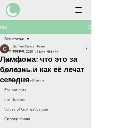
Пост
Все статьи
GoTreatCancer Team
Все статьи
18 сент. 2025 г.
3 мин. чтения
Лимфома: что это за
Для врачей
болезнь и как её лечат
Для пациентов
сегодня
Голоса GoTreatCancer
For patients
For doctors
Voices of GoTreatCancer
Спроси врача