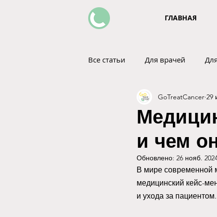
ГЛАВНАЯ
Все статьи
Для врачей
Дл
GoTreatCancer
29 
Voices of GoTreatCancer
Сп
Медицин
и чем о
Обновлено:
26 нояб. 2024
В мире современной м
медицинский кейс-мен
и ухода за пациентом.