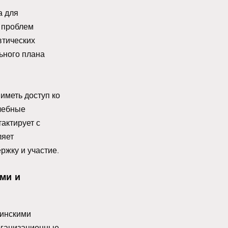
 для 
 проблем 
тических 
ьного плана 
 
иметь доступ ко 
чебные 
актирует с 
яет 
ржку и участие. 
ми и 
инскими 
рганизационные 