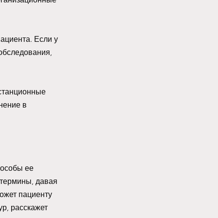
ациента. Если у 
обследования, 
станционные 
нение в 
пособы ее 
термины, давая 
ожет пациенту 
р, расскажет 