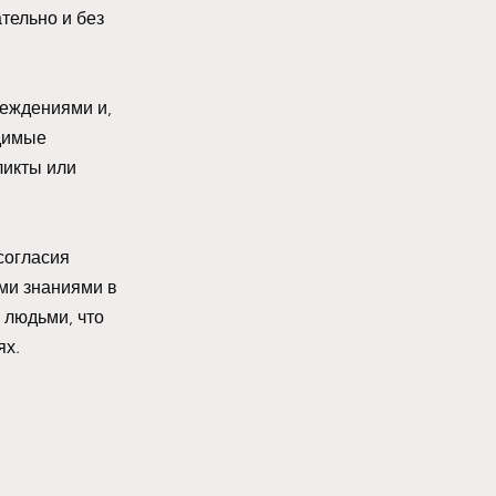
ельно и без 
еждениями и, 
димые 
икты или 
согласия 
ми знаниями в 
людьми, что 
ях.