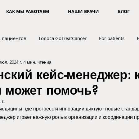
КАК МЫ РАБОТАЕМ
НАШИ ВРАЧИ
БЛОГ
я пациентов
Голоса GoTreatCancer
For patients
июл. 2024 г.
4 мин. чтения
роси врача
ский кейс-менеджер: к
н может помочь?
 г.
едицины, где прогресс и инновации диктуют новые стандар
еджер играет важную роль в организации и координации п
 