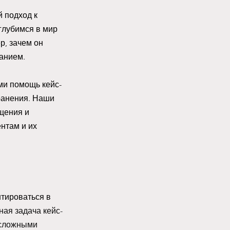
 подход к 
глубимся в мир 
р, зачем он 
анием. 
ми помощь кейс-
ранения. Наши 
щения и 
нтам и их 
тироваться в 
ая задача кейс-
 сложными 