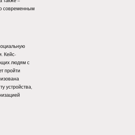
 также – 
но современным 
социальную 
. Кейс-
ющих людям с 
ет пройти 
низована 
у устройства, 
низацией 