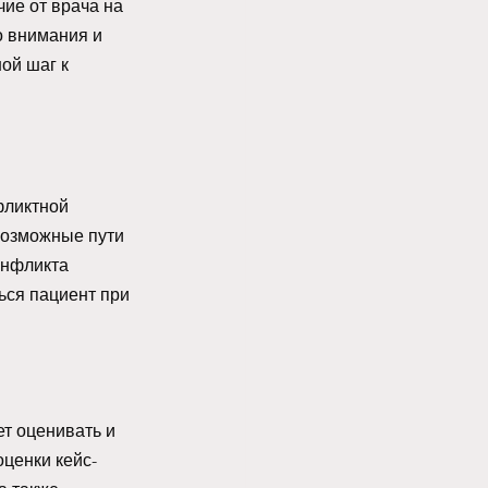
ие от врача на 
о внимания и 
ой шаг к 
фликтной 
возможные пути 
онфликта 
ься пациент при 
т оценивать и 
ценки кейс-