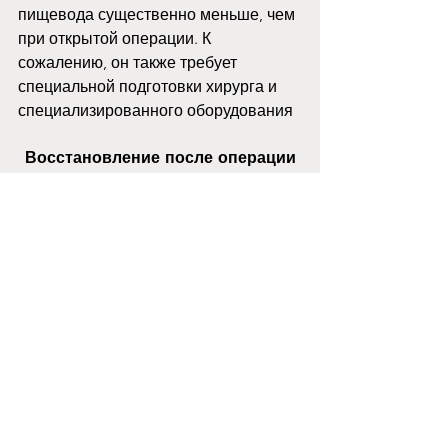
пищевода существенно меньше, чем 
при открытой операции. К 
сожалению, он также требует 
специальной подготовки хирурга и 
специализированного оборудования
Восстановление после операции
После операции по удалению 
пищевода или его части, пациент 
проведет 1–2 дня в реанимации, где 
врачи и медсестры следят за его 
дыханием, кровообращением, 
обезболивают и вводят нужные 
лекарства. Иногда пациент может 
проводить в реанимации больше 
времени, в зависимости от того, как 
проходит его восстановление, после 
чего его переведут в общую палату. 