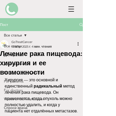
Пост
Все статьи
GoTreatCancer
Все статьи
10 апр. 2025 г.
4 мин. чтения
Лечение рака пищевода:
Для врачей
хирургия и ее
Для пациентов
возможности
Голоса GoTreatCancer
Хирургия — это основной и 
For patients
единственный 
радикальный
 метод 
For doctors
лечения рака пищевода. Он 
применяется, когда опухоль можно 
Voices of GoTreatCancer
полностью удалить, и когда у 
Спроси врача
пациента нет отдалённых метастазов.